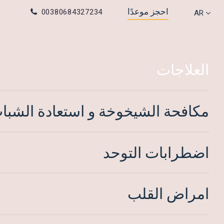
احجز موعدًا
00380684327234
SR
AR
CN
اجتماعي
العلاجات
Facebook
YouTube
Instagram
مكافحة الشيخوخة و استعادة الشبا
اضطرابات التوحد
امراض القلب